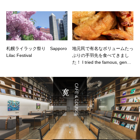
札幌ライラック祭り Sapporo
地元民で有名なボリュームたっ
Lilac Festival
ぷりの手羽先を食べてきまし
た！ I tried the famous, genero
us-sized chicken wings that loc
als rave about!
寛ぐ
CAFE & LOUNGE