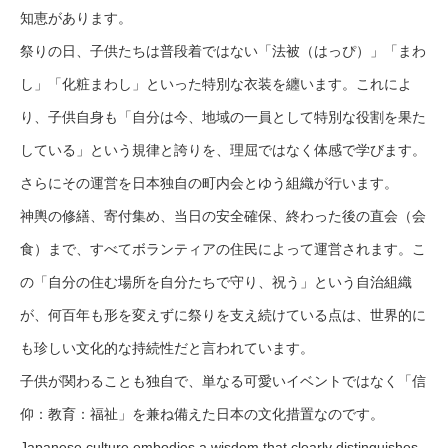
知恵があります。
祭りの日、子供たちは普段着ではない「法被（はっぴ）」「まわ
し」「化粧まわし」といった特別な衣装を纏います。これによ
り、子供自身も「自分は今、地域の一員として特別な役割を果た
している」という規律と誇りを、理屈ではなく体感で学びます。
さらにその運営を日本独自の町内会とゆう組織が行います。
神輿の修繕、寄付集め、当日の安全確保、終わった後の直会（会
食）まで、すべてボランティアの住民によって運営されます。こ
の「自分の住む場所を自分たちで守り、祝う」という自治組織
が、何百年も形を変えずに祭りを支え続けている点は、世界的に
も珍しい文化的な持続性だと言われています。
子供が関わることも独自で、単なる可愛いイベントではなく「信
仰：教育：福祉」を兼ね備えた日本の文化措置なのです。
Japanese culture embodies a wisdom that clearly distinguishes