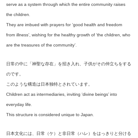
serve as a system through which the entire community raises
the children.
They are imbued with prayers for ‘good health and freedom
from illness’, wishing for the healthy growth of ‘the children, who
are the treasures of the community’.
日常の中に「神聖な存在」を招き入れ、子供がその仲立ちをする
のです。
このような構造は日本独特とされています。
Children act as intermediaries, inviting ‘divine beings’ into
everyday life.
This structure is considered unique to Japan.
日本文化には、日常（ケ）と非日常（ハレ）をはっきりと分ける