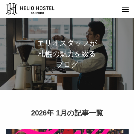
エ
リ
オ
ス
タ
ッ
フ
が
札
幌
の
魅
力
を
綴
る
ブ
ロ
グ
2026年 1月の記事一覧