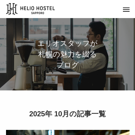
エ
リ
オ
ス
タ
ッ
フ
が
札
幌
の
魅
力
を
綴
る
ブ
ロ
グ
2025年 10月の記事一覧